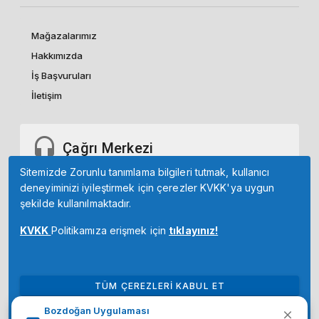
Mağazalarımız
Hakkımızda
İş Başvuruları
İletişim
Çağrı Merkezi
Sitemizde Zorunlu tanımlama bilgileri tutmak, kullanıcı
677 78 78
deneyiminizi iyileştirmek için çerezler KVKK'ya uygun
0850
şekilde kullanılmaktadır.
KVKK
Politikamıza erişmek için
tıklayınız!
Whatsapp Sipariş Hattı
TÜM ÇEREZLERİ KABUL ET
Bozdoğan Uygulaması